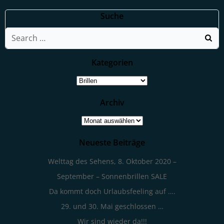
Suche
Search
for:
Kategorien
Kategorien
Archiv
Archiv
Neueste Beiträge
Welttag des Sehens, 8. Oktober 2020 –
September – Sonnenbrillen SALE
Da kommt doch Urlaubsfeeling auf ….
29. und 30. Mai geschlossen …
Wir sind wieder da!!!