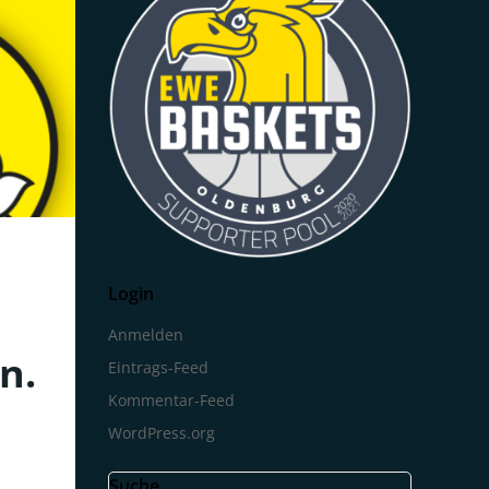
Login
Anmelden
n.
Eintrags-Feed
Kommentar-Feed
WordPress.org
Suche