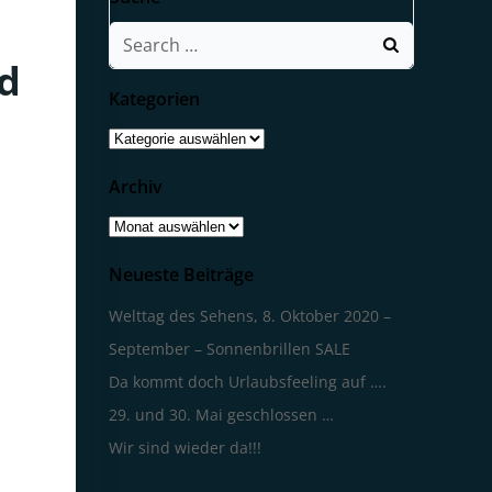
Search
for:
rd
Kategorien
Kategorien
Archiv
Archiv
Neueste Beiträge
Welttag des Sehens, 8. Oktober 2020 –
September – Sonnenbrillen SALE
Da kommt doch Urlaubsfeeling auf ….
29. und 30. Mai geschlossen …
Wir sind wieder da!!!