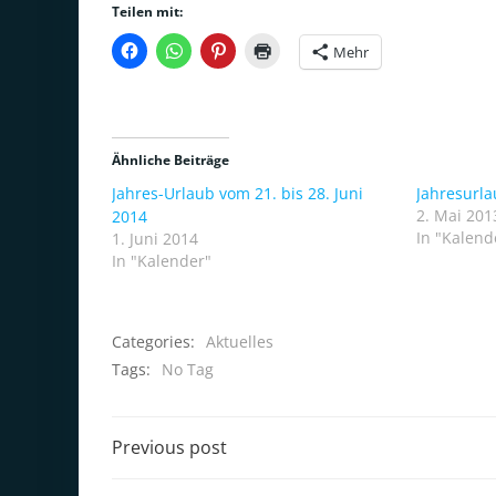
Teilen mit:
Mehr
Ähnliche Beiträge
Jahres-Urlaub vom 21. bis 28. Juni
Jahresurl
2. Mai 201
2014
In "Kalend
1. Juni 2014
In "Kalender"
Categories:
Aktuelles
Tags:
No Tag
Post
Previous post