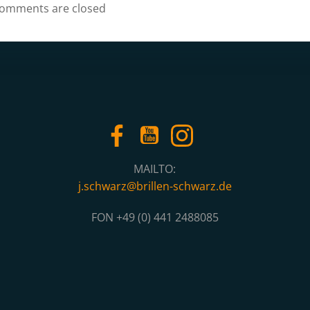
navigation
omments are closed
MAILTO:
j.schwarz@brillen-schwarz.de
FON +49 (0) 441 2488085