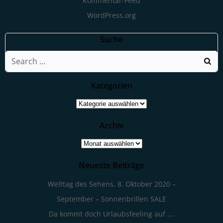
Kommentar-Feed
WordPress.org
Suche
Search
for:
Kategorien
Kategorien
Archiv
Archiv
Neueste Beiträge
Welttag des Sehens, 8. Oktober 2020 –
September – Sonnenbrillen SALE
Da kommt doch Urlaubsfeeling auf ….