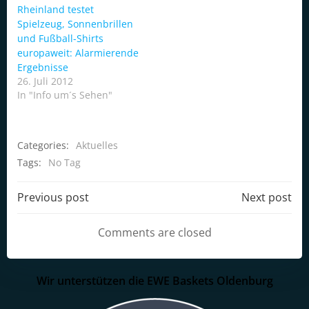
Rheinland testet
Spielzeug, Sonnenbrillen
und Fußball-Shirts
europaweit: Alarmierende
Ergebnisse
26. Juli 2012
In "Info um´s Sehen"
Categories:
Aktuelles
Tags:
No Tag
Post
Post
Previous post
Next post
navigation
navigation
Comments are closed
Wir unterstützen die EWE Baskets Oldenburg