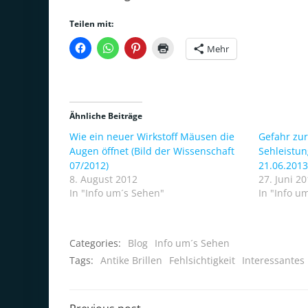
Teilen mit:
Mehr
Ähnliche Beiträge
Wie ein neuer Wirkstoff Mäusen die
Gefahr zur
Augen öffnet (Bild der Wissenschaft
Sehleistu
07/2012)
21.06.2013
8. August 2012
27. Juni 2
In "Info um´s Sehen"
In "Info u
Categories:
Blog
Info um´s Sehen
Tags:
Antike Brillen
Fehlsichtigkeit
Interessantes