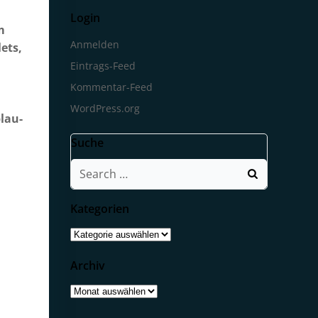
Login
m
Anmelden
ets,
Eintrags-Feed
Kommentar-Feed
WordPress.org
lau-
Suche
Search
for:
Kategorien
Kategorien
Archiv
Archiv