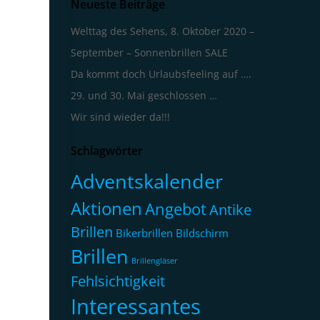
Neueste Beiträge
Welttag des Sehens, 8. Oktober 2020 –
September – Sonnenbrillen SALE
Da kommt doch Urlaubsfeeling auf ….
29. und 30. Mai geschlossen …
Wir sind wieder da!!!
Schlagwörter
Adventskalender
Aktionen
Angebot
Antike
Brillen
Bikerbrillen
Bildschirm
Brillen
Brillengläser
Fehlsichtigkeit
Interessantes