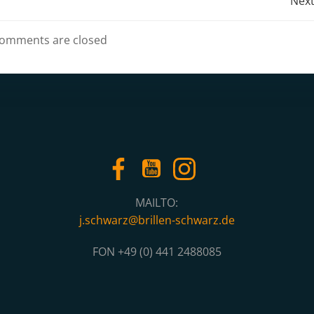
Post
Next
navigation
omments are closed
MAILTO:
j.schwarz@brillen-schwarz.de
FON +49 (0) 441 2488085