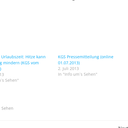
 Urlaubszeit: Hitze kann
KGS Pressemitteilung (online
ng mindern (KGS vom
01.07.2013)
2. Juli 2013
)
In "Info um´s Sehen"
013
m´s Sehen"
Sehen