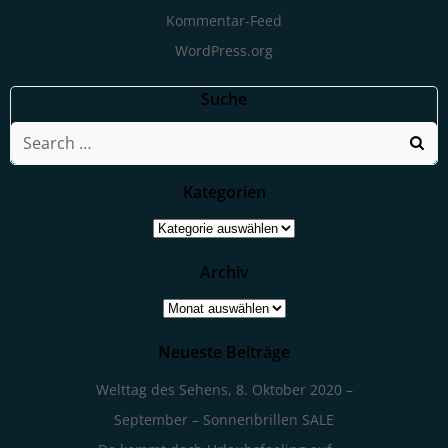
Kommentar-Feed
WordPress.org
Suche
Search
for:
Kategorien
Kategorien
Archiv
Archiv
Neueste Beiträge
Welttag des Sehens, 8. Oktober 2020 –
September – Sonnenbrillen SALE