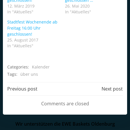
geschlossen!
geschlossen …
12. März 2019
26. Mai 2020
In "Aktuelles"
In "Aktuelles"
Stadtfest Wochenende ab
Freitag 16:00 Uhr
geschlossen!
25. August 2017
In "Aktuelles"
Categories:
Kalender
Tags:
über uns
Post
Post
Previous post
Next post
navigation
navigation
Comments are closed
Wir unterstützen die EWE Baskets Oldenburg