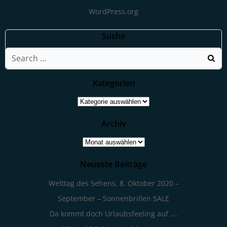
WordPress.org
Suche
Search
for:
Kategorien
Kategorien
Archiv
Archiv
Neueste Beiträge
Welttag des Sehens, 8. Oktober 2020 –
September – Sonnenbrillen SALE
Da kommt doch Urlaubsfeeling auf ….