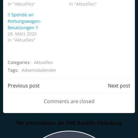
In "Aktuelles"
In "Aktuelles"
!! Spende an
Rettungswagen-
Besatzungen !!
28. März 2020
In "Aktuelles"
Categories:
Aktuelles
Tags:
Adventskalender
Post
Post
Previous post
Next post
navigation
navigation
Comments are closed
Wir unterstützen die EWE Baskets Oldenburg