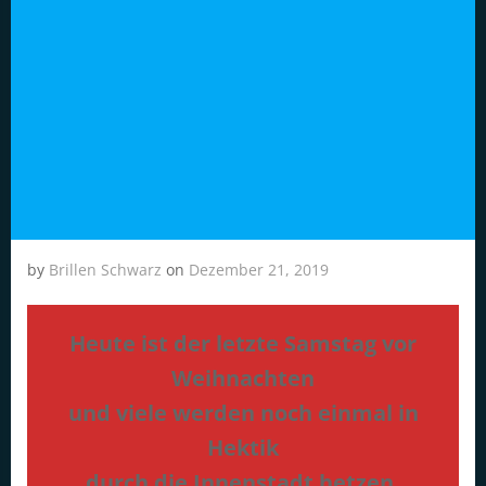
by
Brillen Schwarz
on
Dezember 21, 2019
Heute ist der letzte Samstag vor
Weihnachten
und viele werden noch einmal in
Hektik
durch die Innenstadt hetzen.