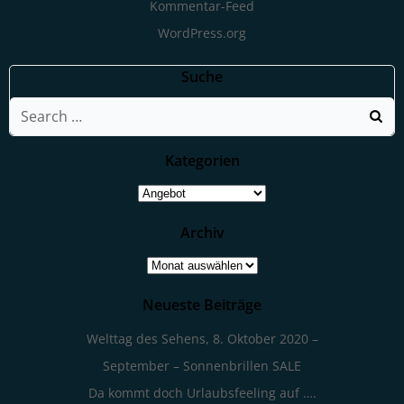
Kommentar-Feed
WordPress.org
Suche
Search
for:
Kategorien
Kategorien
Archiv
Archiv
Neueste Beiträge
Welttag des Sehens, 8. Oktober 2020 –
September – Sonnenbrillen SALE
Da kommt doch Urlaubsfeeling auf ….